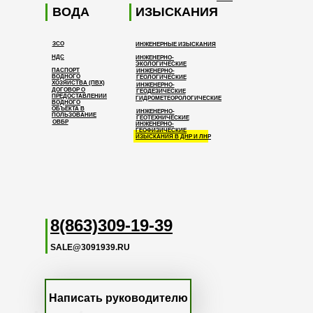
ВОДА
ИЗЫСКАНИЯ
ЗСО
ИНЖЕНЕРНЫЕ ИЗЫСКАНИЯ
НДС
ИНЖЕНЕРНО-
ЭКОЛОГИЧЕСКИЕ
ПАСПОРТ
ИНЖЕНЕРНО-
ВОДНОГО
ГЕОЛОГИЧЕСКИЕ
ХОЗЯЙСТВА (ПВХ)
ИНЖЕНЕРНО-
ДОГОВОР О
ГЕОДЕЗИЧЕСКИЕ
ПРЕДОСТАВЛЕНИИ
ГИДРОМЕТЕОРОЛОГИЧЕСКИЕ
ВОДНОГО
ОБЪЕКТА В
ИНЖЕНЕРНО-
ПОЛЬЗОВАНИЕ
ГЕОТЕХНИЧЕСКИЕ
ОВБР
ИНЖЕНЕРНО-
ГЕОФИЗИЧЕСКИЕ
ИЗЫСКАНИЯ В ДНР И ЛНР
8(863)309-19-39
SALE@3091939.RU
Написать руководителю