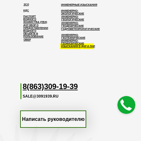
ЗСО
ИНЖЕНЕРНЫЕ ИЗЫСКАНИЯ
НДС
ИНЖЕНЕРНО-
ЭКОЛОГИЧЕСКИЕ
ПАСПОРТ
ИНЖЕНЕРНО-
ВОДНОГО
ГЕОЛОГИЧЕСКИЕ
ХОЗЯЙСТВА (ПВХ)
ИНЖЕНЕРНО-
ДОГОВОР О
ГЕОДЕЗИЧЕСКИЕ
ПРЕДОСТАВЛЕНИИ
ГИДРОМЕТЕОРОЛОГИЧЕСКИЕ
ВОДНОГО
ОБЪЕКТА В
ИНЖЕНЕРНО-
ПОЛЬЗОВАНИЕ
ГЕОТЕХНИЧЕСКИЕ
ОВБР
ИНЖЕНЕРНО-
ГЕОФИЗИЧЕСКИЕ
ИЗЫСКАНИЯ В ДНР И ЛНР
8(863)309-19-39
SALE@3091939.RU
Написать руководителю