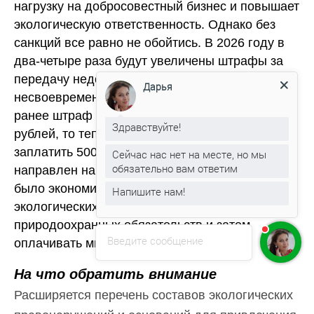
нагрузку на добросовестный бизнес и повышает
экологическую ответственность. Однако без
санкций все равно не обойтись. В 2026 году в
два-четыре раза будут увеличены штрафы за
передачу недостоверных сведений и
Дарья
несвоевременную уплату экоплатежей. Если
ранее штраф за неуплату 250-300 тысяч
Здравствуйте!
рублей, то теперь нарушителям придется
заплатить 500-700 тысяч. Подобный подход
Сейчас нас нет на месте, но мы
обязательно вам ответим
направлен на то, чтобы предпринимателям
было экономически выгоднее сделать оплату
Напишите нам!
экологических платежей, чем уклоняться от
природоохранных обязательств и затем
Введите сообщение
оплачивать многотысячный штраф.
На что обратить внимание
Расширяется перечень составов экологических