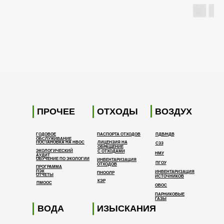
ПРОЧЕЕ
ОТХОДЫ
ВОЗДУХ
ГОДОВОЕ
ПАСПОРТА ОТХОДОВ
ПДВ/НДВ
ОБСЛУЖИВАНИЕ
ПОСТАНОВКА НА НВОС
ЛИЦЕНЗИЯ НА
СЗЗ
ОБРАЩЕНИЕ
ЭКОЛОГИЧЕСКИЙ
С ОТХОДАМИ
НМУ
АУДИТ
ОБУЧЕНИЕ ПО ЭКОЛОГИИ
ИНВЕНТАРИЗАЦИЯ
ПГОУ
ОТХОДОВ
ПРОГРАММА
ПЭК
ИНВЕНТАРИЗАЦИЯ
ПНООЛР
ОТЧЕТЫ
ИСТОЧНИКОВ
КЭР
ПМООС
ОВОС
ПАРНИКОВЫЕ
ГАЗЫ
ВОДА
ИЗЫСКАНИЯ